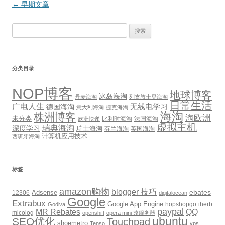
文
←
早期文章
章
搜
导
索：
航
分类目录
NOP博客
地球博客
冰岛海淘
丹麦海淘
列支敦士登海淘
日常生活
广电人生
无线电学习
德国海淘
意大利海淘
捷克海淘
海淘
株洲博客
淘欧洲
未分类
比利时海淘
法国海淘
欧洲快递
虚拟主机
瑞典海淘
深度学习
瑞士海淘
芬兰海淘
英国海淘
计算机应用技术
西班牙海淘
标签
amazon购物
blogger 技巧
ebates
12306
Adsense
digitalocean
Google
Extrabux
Google App Engine
hopshopgo
iherb
Godiva
paypal
MR Rebates
QQ
micolog
openshift
opera mini 改服务器
ubuntu
SEO优化
Touchpad
shoemetro
Tenso
vps