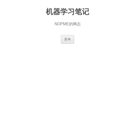
机器学习笔记
NOPME的网志
跳
菜单
至
正
文