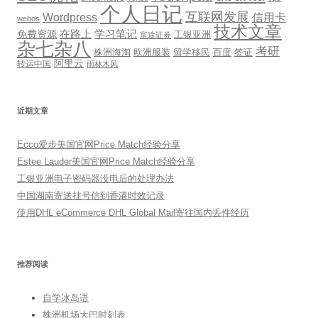
个人日记
互联网发展
信用卡
Wordpress
webos
技术文章
免费资源
在路上
学习笔记
工银亚洲
富途证券
杂七杂八
考研
株洲海淘
欧洲服装
留学移民
百度
签证
阿里云
转运中国
雨林木风
近期文章
Ecco爱步美国官网Price Match经验分享
Estee Lauder美国官网Price Match经验分享
工银亚洲电子密码器没电后的处理办法
中国湖南寄送挂号信到香港时效记录
使用DHL eCommerce DHL Global Mail寄往国内丢件经历
推荐阅读
自学冰岛语
株洲机场大巴时刻表