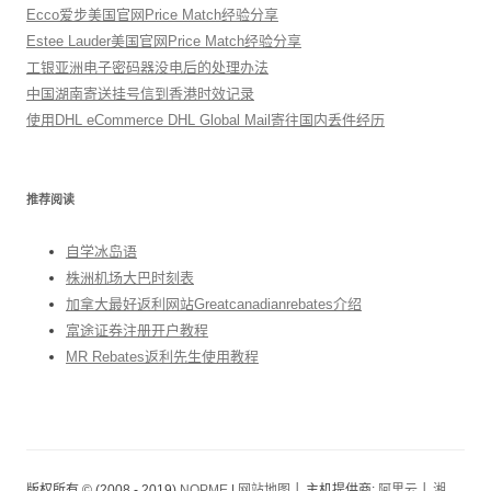
Ecco爱步美国官网Price Match经验分享
Estee Lauder美国官网Price Match经验分享
工银亚洲电子密码器没电后的处理办法
中国湖南寄送挂号信到香港时效记录
使用DHL eCommerce DHL Global Mail寄往国内丢件经历
推荐阅读
自学冰岛语
株洲机场大巴时刻表
加拿大最好返利网站Greatcanadianrebates介绍
富途证券注册开户教程
MR Rebates返利先生使用教程
版权所有 © (2008 - 2019)
NOPME
|
网站地图
│ 主机提供商:
阿里云
│
湘