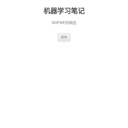
机器学习笔记
NOPME的网志
跳
菜单
至
正
文