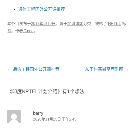
通信工程国外公开课推荐
本条目发布于
2012年5月9日
。属于
地球博客
分类，被贴了
NPTEL
标
签。
作者是
nop
。
文
←
通信工程国外公开课推荐
从圣何塞搬至西雅图
→
章
导
《
印度NPTEL计划介绍
》有1个想法
航
barry
2020年11月25日 下午2:45