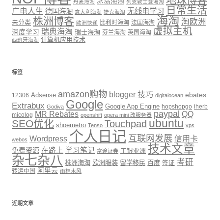
地球博客
冰岛海淘
丹麦海淘
列支敦士登海淘
日常生活
广电人生
无线电学习
德国海淘
意大利海淘
捷克海淘
海淘
株洲博客
淘欧洲
未分类
比利时海淘
法国海淘
欧洲快递
虚拟主机
瑞典海淘
深度学习
瑞士海淘
芬兰海淘
英国海淘
计算机应用技术
西班牙海淘
标签
amazon购物
blogger 技巧
ebates
12306
Adsense
digitalocean
Google
Extrabux
Google App Engine
hopshopgo
iherb
Godiva
paypal
MR Rebates
QQ
micolog
openshift
opera mini 改服务器
ubuntu
SEO优化
Touchpad
shoemetro
Tenso
vps
个人日记
互联网发展
信用卡
Wordpress
webos
技术文章
免费资源
在路上
学习笔记
工银亚洲
富途证券
杂七杂八
考研
株洲海淘
欧洲服装
留学移民
百度
签证
阿里云
转运中国
雨林木风
近期文章