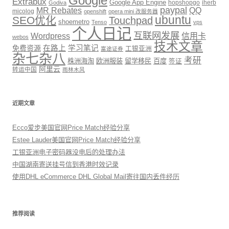
Google
Extrabux
Google App Engine
hopshopgo
iherb
Godiva
paypal
MR Rebates
QQ
micolog
openshift
opera mini 改服务器
ubuntu
SEO优化
Touchpad
shoemetro
Tenso
vps
个人日记
互联网发展
信用卡
Wordpress
webos
技术文章
免费资源
在路上
学习笔记
工银亚洲
富途证券
杂七杂八
考研
株洲海淘
欧洲服装
留学移民
百度
签证
阿里云
转运中国
雨林木风
近期文章
Ecco爱步美国官网Price Match经验分享
Estee Lauder美国官网Price Match经验分享
工银亚洲电子密码器没电后的处理办法
中国湖南寄送挂号信到香港时效记录
使用DHL eCommerce DHL Global Mail寄往国内丢件经历
推荐阅读