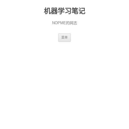
机器学习笔记
NOPME的网志
跳
菜单
至
正
文