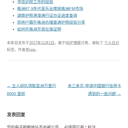
寻找远程工作的经验
株洲87.9年代音乐台搅局株洲FM市场
湖南护照港澳通行证办证进度查询
异地户籍在株洲办理普通护照经验分享
如何在株洲开具社保证明
本条目发布于
2017年11月1日
。属于
NOP博客
分类，被贴了
个人日记
标签。
作者是
nop
。
文
←
五人组队领取亚洲万里行
未三亲见-申请中国银行信用卡
章
8000 里程
遇到的一些问题
→
导
航
发表回复
您的电子邮箱地址不会被公开。
必填项已用
*
标注