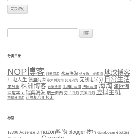
搜
索：
分类目录
NOP博客
地球博客
冰岛海淘
丹麦海淘
列支敦士登海淘
日常生活
广电人生
无线电学习
德国海淘
意大利海淘
捷克海淘
海淘
株洲博客
淘欧洲
未分类
比利时海淘
法国海淘
欧洲快递
虚拟主机
瑞典海淘
深度学习
瑞士海淘
芬兰海淘
英国海淘
计算机应用技术
西班牙海淘
标签
amazon购物
blogger 技巧
ebates
12306
Adsense
digitalocean