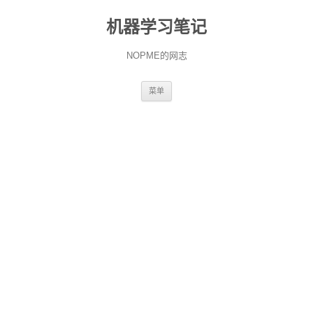
机器学习笔记
NOPME的网志
跳
菜单
至
正
文