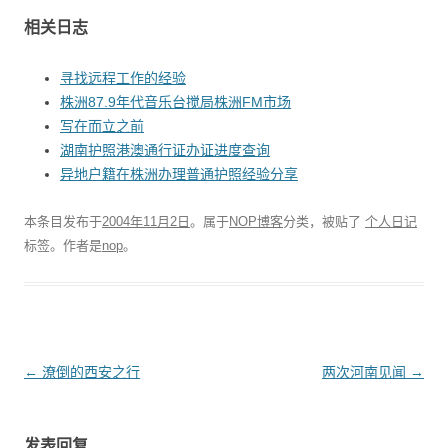
相关日志
寻找远程工作的经验
株洲87.9年代音乐台搅局株洲FM市场
写在而立之前
湖南护照港澳通行证办证进度查询
异地户籍在株洲办理普通护照经验分享
本条目发布于
2004年11月2日
。属于
NOP博客
分类，被贴了
个人日记
标签。
作者是
nop
。
文
←
潦倒的西安之行
两次河南见闻
→
章
导
发表回复