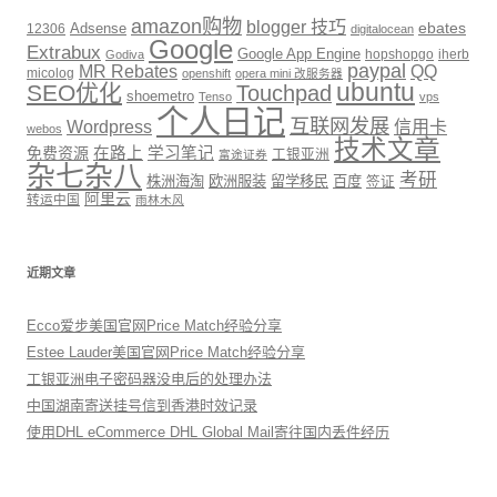
amazon购物
blogger 技巧
ebates
12306
Adsense
digitalocean
Google
Extrabux
Google App Engine
hopshopgo
iherb
Godiva
paypal
MR Rebates
QQ
micolog
openshift
opera mini 改服务器
ubuntu
SEO优化
Touchpad
shoemetro
Tenso
vps
个人日记
互联网发展
信用卡
Wordpress
webos
技术文章
免费资源
在路上
学习笔记
工银亚洲
富途证券
杂七杂八
考研
株洲海淘
欧洲服装
留学移民
百度
签证
阿里云
转运中国
雨林木风
近期文章
Ecco爱步美国官网Price Match经验分享
Estee Lauder美国官网Price Match经验分享
工银亚洲电子密码器没电后的处理办法
中国湖南寄送挂号信到香港时效记录
使用DHL eCommerce DHL Global Mail寄往国内丢件经历