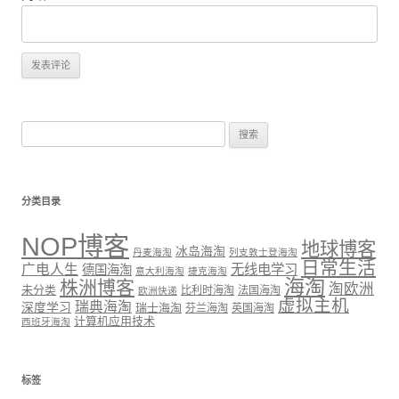
搜
索：
分类目录
NOP博客
地球博客
冰岛海淘
丹麦海淘
列支敦士登海淘
日常生活
广电人生
无线电学习
德国海淘
意大利海淘
捷克海淘
海淘
株洲博客
淘欧洲
未分类
比利时海淘
法国海淘
欧洲快递
虚拟主机
瑞典海淘
深度学习
瑞士海淘
芬兰海淘
英国海淘
计算机应用技术
西班牙海淘
标签