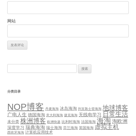
网站
搜
索：
分类目录
NOP博客
地球博客
冰岛海淘
丹麦海淘
列支敦士登海淘
日常生活
广电人生
无线电学习
德国海淘
意大利海淘
捷克海淘
海淘
株洲博客
淘欧洲
未分类
比利时海淘
法国海淘
欧洲快递
虚拟主机
瑞典海淘
深度学习
瑞士海淘
芬兰海淘
英国海淘
计算机应用技术
西班牙海淘