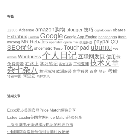
标签
amazon购物
blogger 技巧
ebates
12306
Adsense
digitalocean
Google
Extrabux
Google App Engine
hopshopgo
iherb
Godiva
paypal
MR Rebates
QQ
micolog
openshift
opera mini 改服务器
ubuntu
SEO优化
Touchpad
shoemetro
Tenso
vps
个人日记
互联网发展
信用卡
Wordpress
webos
技术文章
免费资源
在路上
学习笔记
工银亚洲
富途证券
杂七杂八
考研
株洲海淘
欧洲服装
留学移民
百度
签证
阿里云
转运中国
雨林木风
近期文章
Ecco爱步美国官网Price Match经验分享
Estee Lauder美国官网Price Match经验分享
工银亚洲电子密码器没电后的处理办法
中国湖南寄送挂号信到香港时效记录