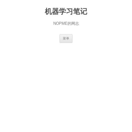
机器学习笔记
NOPME的网志
跳
菜单
至
正
文