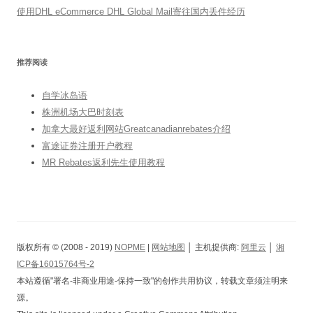
使用DHL eCommerce DHL Global Mail寄往国内丢件经历
推荐阅读
自学冰岛语
株洲机场大巴时刻表
加拿大最好返利网站Greatcanadianrebates介绍
富途证券注册开户教程
MR Rebates返利先生使用教程
版权所有 © (2008 - 2019)
NOPME
|
网站地图
│ 主机提供商:
阿里云
│
湘
ICP备16015764号-2
本站遵循"署名-非商业用途-保持一致"的创作共用协议，转载文章须注明来
源。