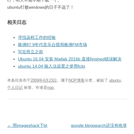
行，明天早晨早期下载一个。
ubuntu打败windows的日子不远了！
相关日志
寻找远程工作的经验
株洲87.9年代音乐台搅局株洲FM市场
写在而立之前
Ubuntu 16.04 安装 Matlab 2016b 直接finished错误解决
ubuntu 14.04 输入法设置之使用fcitx
本条目发布于
2009年4月23日
。属于
NOP博客
分类，被贴了
ubuntu
、
个人日记
标签。
作者是
nop
。
文
←
用imageshack下bt
google blogsearch还没有收录
章
→